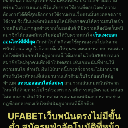
เยอะขึ้นความสนุกในการเล่นพนันที่เชื่อมั่น ได้อย่างดีความ
พร้อมในการเล่นเกมที่ไม่เสี่ยงการใช้งานที่ตอบโจทย์ความ
ต้องการได้ดีที่สุดเลือกการใช้งานผ่านเว็บตรงมั่นคงตลอดการ
ใช้งาน จึงเป็นแหล่งพนันออนไลน์ที่หลายคนให้ความสนใจเข้า
ร่วมเดิมพันมากสุดต่างจากเว็บเอเย่นต์ ที่มีความเสี่ยงปิดเว็บหนี
สมาชิกได้ตลอดมักจะไม่ค่อยได้รับความสนใจ
เว็บแทงบอล
ออนไลน์ที่ดีที่สุด
สักเท่าไร
ถ้าเกิดจะใช้ทุนของตนไปเล่นเกม
พนันที่ตนเองถูกใจก็คงจะต้องใช้ทุนของตนเองหลายบาทแต่ว่า
เว็บไซต์พนันออนไลน์ยูฟ่าเบทนี้ ได้มอบเงินโบนัส100บาทแก่
สมาชิกใหม่ทุกคนเพื่อเข้าไปทดสอบเล่นเกมพนันที่ท่านให้
ความสนใจ สำหรับเงิน100บาทนี้บางครั้งอาจจะไม่มากมาย
สำหรับใครสักคนที่เล่นมานานแล้วด้วยเว็บไซต์ออนไลน์ยู
ฟ่าเบท
แทงบอลออนไลน์แม่นๆ
สามารถเล่นเกมพนันจำพวก
ไหนก็ได้ด้วยทางเว็บไซต์ของพวกเรามีการระบุอัตราอย่างน้อย
ไม่มากมาย เงิน100บาทสามารถเล่นเกมพนันจากหลายอย่าง
กฎข้อตกลงของเว็บไซต์พนันยูฟ่าเบทที่นี้อีกด้วย
UFABETเว็บพนันตรงไม่มีขั้น
ต่ำ สมัครยูฟ่าอัตโนมัติที่หน้า