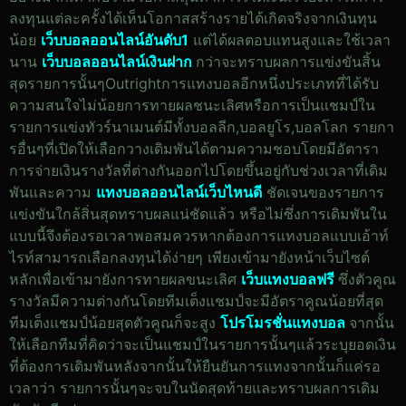
ลงทุนแต่ละครั้งได้เห็นโอกาสสร้างรายได้เกิดจริงจากเงินทุน
น้อย
เว็บบอลออนไลน์อันดับ1
แต่ได้ผลตอบแทนสูงและใช้เวลา
นาน
เว็บบอลออนไลน์เงินฝาก
กว่าจะทราบผลการแข่งขันสิ้น
สุดรายการนั้นๆOutrightการแทงบอลอีกหนึ่งประเภทที่ได้รับ
ความสนใจไม่น้อยการทายผลชนะเลิศหรือการเป็นแชมป์ใน
รายการแข่งทัวร์นาเมนต์มีทั้งบอลลีก,บอลยูโร,บอลโลก รายกา
รอื่นๆที่เปิดให้เลือกวางเดิมพันได้ตามความชอบโดยมีอัตารา
การจ่ายเงินรางวัลที่ต่างกันออกไปโดยขึ้นอยู่กับช่วงเวลาที่เดิม
พันและความ
แทงบอลออนไลน์เว็บไหนดี
ชัดเจนของรายการ
แข่งขันใกล้สิ่นสุดทราบผลแน่ชัดแล้ว หรือไม่ซึ่งการเดิมพันใน
แบบนี้จึงต้องรอเวลาพอสมควรหากต้องการแทงบอลแบบเอ้าท์
ไรท์สามารถเลือกลงทุนได้ง่ายๆ เพียงเข้ามายังหน้าเว็บไซต์
หลักเพื่อเข้ามายังการทายผลขนะเลิศ
เว็บแทงบอลฟรี
ซึ่งตัวคูณ
รางวัลมีความต่างกันโดยทีมเต็งแชมป์จะมีอัตราคูณน้อยที่สุด
ทีมเต็งแชมป์น้อยสุดตัวคูณก็จะสูง
โปรโมรชั่นแทงบอล
จากนั้น
ให้เลือกทีมที่คิดว่าจะเป็นแชมป์ในรายการนั้นๆแล้วระบุยอดเงิน
ที่ต้องการเดิมพันหลังจากนั้นให้ยืนยันการแทงจากนั้นก็แค่รอ
เวลาว่า รายการนั้นๆจะจบในนัดสุดท้ายและทราบผลการเดิม