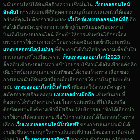
พนันออนไลน์ได้ทันทีสร้างความเชื่อมั่นใน
เว็บบอลออนไลน์
อันดับ1
การเล่นเกมที่ดีที่สุดความสนุกในการเล่นพนันได้เยอะ
อย่างที่คุณไม่ต้องจ่ายเงินเยอะ
เว็บไซต์แทงบอลออนไลน์ที่ดี
อีก
ต่อไปเมื่อสมัครยูฟ่าสามารถเข้าสู่เว็บพนันยอดนิยมความ
บันเทิงในระบบออนไลน์ ที่จะทำให้การเล่นพนันได้ต่อเนื่อง
เพราะการใช้งานทางเข้าโดยตรงล็อคอินง่ายเข้าถึงเกมพนัน
แทงบอลออนไลน์แม่นๆ
ที่ต้องการได้ทันทีสร้างความเชื่อมั่นใน
การเล่นเกมที่ไม่เสี่ยงเพราะ
เว็บแทงบอลออนไลน์2023
การ
ล็อคอินเข้าระบบผ่านทางเข้าโดยตรงใช้งานได้จริงเพียงแค่คลิก
เดียวก็พร้อมลงทุนเกมพนันที่ชอบได้ง่ายสร้างทาง เลือกของ
การเล่นพนันที่ทันสมัยที่สุดเมื่อเลือกการใช้งานในรูปแบบทัน
สมัย
แทงบอลออนไลน์ขั้นต่ำฟรี
เพียงแค่ใช้งานสมัครยูฟ่า
สมัครง่ายๆพร้อมลงทุน
แทงบอลผ่านมือถือ
เล่นพนันเกมที่
ต้องการได้ทันทีความพร้อมในการเล่นพนัน ที่ไม่เสี่ยงหรือ
ติดขัดเพราะลิงค์ทางเข้าที่มีพร้อมให้บริการสมาชิกได้เลือกนำ
มาใช้งานได้หลากหลายเพื่อให้การเล่นเกมได้โอกาสสร้างทาง
เลือก
เว็บแทงบอลออนไลน์โบนัสฟรี
ของการเล่นเกมพนันได้
ง่ายยิ่งขึ้นความสนุกในการเล่นเกมที่น่าสนใจของการเดิมพันที่
น่าสนใจ
เว็บแทงบอลเครดิตฟรี
ของการเข้าร่วมสนุกได้ตลอด