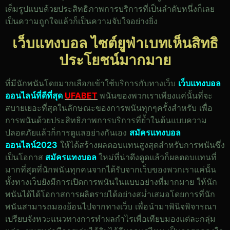
เต็มรูปแบบด้วยประสิทธิภาพการบริการที่เป็นลำดับหนึ่งก็เลย
เป็นความถูกใจแล้วก็เป็นความจับใจอย่างยิ่ง
เว็บแทงบอล ไซต์ยูฟ่าเบทเห็นสิทธิ
ประโยชน์มากมาย
ที่มีนักพนันโดยมากเลือกเข้าใช้บริการกับทางเว็บ
เว็บแทงบอล
ออนไลน์ที่ดีที่สุด
UFABET
พนันของพวกเราเพียงแค่นั้นที่จะ
สบายเยอะที่สุดในลักษณะของการพนันทุกๆครั้งสำหรับ เพื่อ
การพนันด้วยประสิทธิภาพการบริการที่ย้ำในต้นแบบความ
ปลอดภัยแล้วก็การดูแลอย่างกันเอง
สมัครแทงบอล
ออนไลน์2023
ให้ได้สร้างผลตอบแทนสูงสุดสำหรับการพนันซึ่ง
เป็นโอกาส
สมัครแทงบอล
ใหม่ที่น่าดึงดูดแล้วก็ผลตอบแทนที่
มากที่สุดที่นักพนันทุกคนจากได้รับจากเว็บของพวกเราแค่นั้น
ทั้งทางเว็บยังมีการเปิดการพนันในแบบอย่างที่มากมาย ให้นัก
พนันได้ได้โอกาสการผลิตรายได้อย่างสม่ำเสมอ
โดยการที่นัก
พนันสามารถมองย้อนไปจากทางเว็บ เพื่อนำมาพินิจพิจารณา
เปรียบจังหวะแนวทางการทำผลกำไรเพื่อเทียบมองแต่ละกลุ่ม