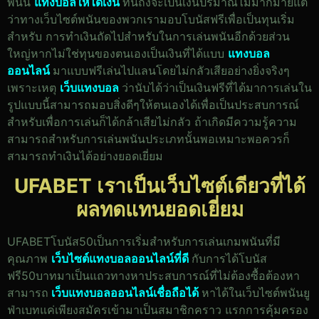
พนัน
แทงบอลให้ได้เงิน
ที่นี้ถึงจะเป็นเงินปริมาณไม่มากมายแต่
ว่าทางเว็บไซต์พนันของพวกเรามอบโบนัสฟรีเพื่อเป็นทุนเริ่ม
สำหรับ การทำเงินถัดไปสำหรับในการเล่นพนันอีกด้วยส่วน
ใหญ่หากไม่ใช่ทุนของตนเองเป็นเงินที่ได้แบบ
แทงบอล
ออนไลน์
มาแบบฟรีเล่นไปแลนโดยไม่กลัวเสียอย่างยิ่งจริงๆ
เพราะเหตุ
เว็บแทงบอล
ว่านับได้ว่าเป็นเงินฟรีที่ได้มาการเล่นใน
รูปแบบนี้สามารถมอบสิ่งดีๆให้ตนเองได้เพื่อเป็นประสบการณ์
สำหรับเพื่อการเล่นก็ได้กล้าเสียไม่กลัว ถ้าเกิดมีความรู้ความ
สามารถสำหรับการเล่นพนันประเภทนั้นพอเหมาะพอควรก็
สามารถทำเงินได้อย่างยอดเยี่ยม
UFABET เราเป็นเว็บไซต์เดียวที่ได้
ผลทดแทนยอดเยี่ยม
UFABETโบนัส50เป็นการเริ่มสำหรับการเล่นเกมพนันที่มี
คุณภาพ
เว็บไซต์แทงบอลออนไลน์ที่ดี
กับการได้โบนัส
ฟรี50บาทมาเป็นแถวทางหาประสบการณ์ที่ไม่ต้องซื้อต้องหา
สามารถ
เว็บแทงบอลออนไลน์เชื่อถือได้
หาได้ในเว็บไซต์พนันยู
ฟ่าเบทแค่เพียงสมัครเข้ามาเป็นสมาชิกคราว แรกการคุ้มครอง