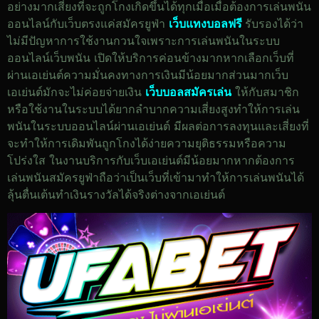
อย่างมากเสี่ยงที่จะถูกโกงเกิดขึ้นได้ทุกเมื่อเมื่อต้องการเล่นพนัน
ออนไลน์กับเว็บตรงแค่สมัครยูฟ่า
เว็บแทงบอลฟรี
รับรองได้ว่า
ไม่มีปัญหาการใช้งานกวนใจเพราะการเล่นพนันในระบบ
ออนไลน์เว็บพนัน เปิดให้บริการค่อนข้างมากหากเลือกเว็บที่
ผ่านเอเย่นต์ความมั่นคงทางการเงินมีน้อยมากส่วนมากเว็บ
เอเย่นต์มักจะไม่ค่อยจ่ายเงิน
เว็บบอลสมัครเล่น
ให้กับสมาชิก
หรือใช้งานในระบบได้ยากลำบากความเสี่ยงสูงทำให้การเล่น
พนันในระบบออนไลน์ผ่านเอเย่นต์ มีผลต่อการลงทุนและเสี่ยงที่
จะทำให้การเดิมพันถูกโกงได้ง่ายความยุติธรรมหรือความ
โปร่งใส ในงานบริการกับเว็บเอเย่นต์มีน้อยมากหากต้องการ
เล่นพนันสมัครยูฟ่าถือว่าเป็นเว็บที่เข้ามาทำให้การเล่นพนันได้
ลุ้นตื่นเต้นทำเงินรางวัลได้จริงต่างจากเอเย่นต์