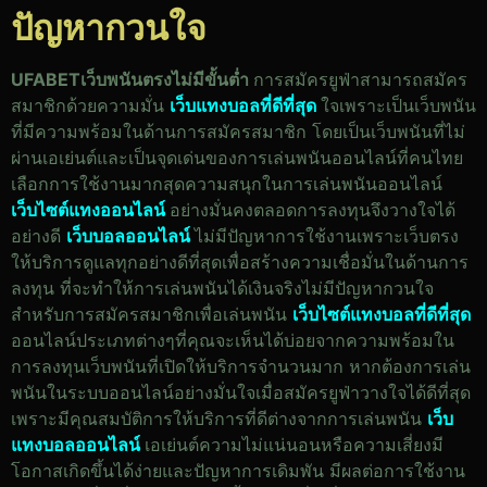
ปัญหากวนใจ
UFABETเว็บพนันตรงไม่มีขั้นต่ำ
การสมัครยูฟ่าสามารถสมัคร
สมาชิกด้วยความมั่น
เว็บแทงบอลที่ดีที่สุด
ใจเพราะเป็นเว็บพนัน
ที่มีความพร้อมในด้านการสมัครสมาชิก โดยเป็นเว็บพนันที่ไม่
ผ่านเอเย่นต์และเป็นจุดเด่นของการเล่นพนันออนไลน์ที่คนไทย
เลือกการใช้งานมากสุดความสนุกในการเล่นพนันออนไลน์
เว็บไซต์แทงออนไลน์
อย่างมั่นคงตลอดการลงทุนจึงวางใจได้
อย่างดี
เว็บบอลออนไลน์
ไม่มีปัญหาการใช้งานเพราะเว็บตรง
ให้บริการดูแลทุกอย่างดีที่สุดเพื่อสร้างความเชื่อมั่นในด้านการ
ลงทุน ที่จะทำให้การเล่นพนันได้เงินจริงไม่มีปัญหากวนใจ
สำหรับการสมัครสมาชิกเพื่อเล่นพนัน
เว็บไซต์แทงบอลที่ดีที่สุด
ออนไลน์ประเภทต่างๆที่คุณจะเห็นได้บ่อยจากความพร้อมใน
การลงทุนเว็บพนันที่เปิดให้บริการจำนวนมาก หากต้องการเล่น
พนันในระบบออนไลน์อย่างมั่นใจเมื่อสมัครยูฟ่าวางใจได้ดีที่สุด
เพราะมีคุณสมบัติการให้บริการที่ดีต่างจากการเล่นพนัน
เว็บ
แทงบอลออนไลน์
เอเย่นต์ความไม่แน่นอนหรือความเสี่ยงมี
โอกาสเกิดขึ้นได้ง่ายและปัญหาการเดิมพัน มีผลต่อการใช้งาน