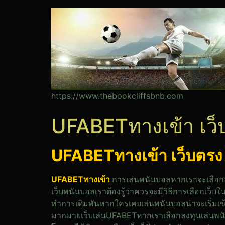
https://www.thebookcliffsbnb.com
UFABETทางเข้า เว็บ
UFABETทางเข้า เว็บตรง ไ
UFABETทางเข้า
การเล่นพนันบอลหากเราจะเลือกล
เว็บพนันบอลเราต้องรู้ว่าควรจะมีวิธีการเลือกเว็
ทำการเดิมพันหากใครเคยเล่นพนันบอลน่าจะเริ่มเข
มากมายเว็บเล่นUFABETหากเราเลือกลงทุนเล่นพนัน