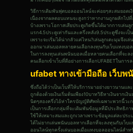
วิธีการเดิมพันฟุตบอลออนไลน์จะค่อยๆสะสมยอดเงินใ
เนื่องจากผลตอบแทนจะสูงกว่าหากงานถูกผลักไปที
บ้างเพราะโอกาสเสียประตูเกิดขึ้นได้มากการเล่นลูก
แรก4.5ประตูเท่ากันและครึ่งหลัง9.5ประตูซึ่งจะเป็
เพราะจะเริ่มได้น่ากลัวแค่ไหน?เล่นลูกเตะมุมจึงเล่
ออกมาเล่นบอลหลายคนเลือกลงทุนกับเว็บแทงบอลออนไล
ในการลงทุนเล่นพนันบอลเมื่อหลายคนเลือกที่จะลงทุนเ
คนเลือกเข้าเว็บที่ดีอย่างการเลือกUFABETในการล
ufabet ทางเข้ามือถือ เว็บพ
ซึ่งถือได้ว่าเป็นเว็บที่ให้บริการมาอย่างยาวนานและ
ถูกต้องด้วยเงินเริ่มต้นเพียง10บาทวิธีหาเงินจาก
นิดๆสองครึ่งไอ้ห่าใครบัญญัติศัพท์เฉพาะพวกนี้
เป็นการเลือกกลุ่มที่จะเดิมพันข้อมูลที่มีประสิทธ
ใช้ให้เหมาะสมและถูกเวลาเพราะข้อมูลแต่ละประเภ
ได้ไม่ยากเล่นพนันบอลหากเลือกที่จะลงทุนกับเว็บ
ออนไลน์ทุกครั้งเล่นบอลเมื่อแทงบอลออนไลน์สำหรั