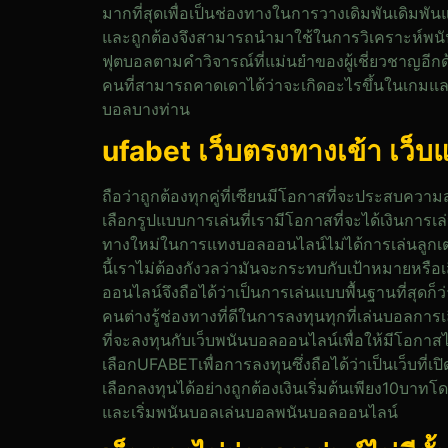
มากที่สุดเพื่อเป็นช่องทางในการวางเดิมพันเดิมพันแ
และถูกต้องจึงสามารถนำมาใช้ในการวิเคราะห์พนั
ฟุตบอลตามคำวิจารณ์ที่แม่นยำของผู้เชี่ยวชาญอีกด้
คนที่สามารถคาดเดาได้ว่าจะเกิดอะไรขึ้นในเกมแล
บอลบางท่าน
ufabet เว็บตรงทางเข้า เว็
ถือว่าถูกต้องทุกคู่ที่เซียนมีโอกาสที่จะประสบค
เลือกรูปแบบการเล่นที่เรามีโอกาสที่จะได้เงินกา
ทางใหม่ในการแทงบอลออนไลน์ไม่ได้การเล่นลูกเตะ
นี้เราไม่ต้องกังวลว่ามันจะกระทบกับเป้าหมายหรื
ออนไลน์จึงถือได้ว่าเป็นการเล่นแบบพื้นฐานที่สุด
คนต่างรู้ช่องทางที่ดีในการลงทุนทุกที่เล่นบอลกา
ที่จะลงทุนกับเว็บพนันบอลออนไลน์เพื่อให้มีโอกาสได้
เลือกUFABETเพื่อการลงทุนซึ่งถือได้ว่าเป็นเว็บที่เป
เลือกลงทุนได้อย่างถูกต้องเงินเริ่มต้นเพียง10บา
และเริ่มพนันบอลเล่นบอลพนันบอลออนไลน์