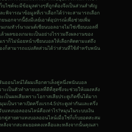
ไซต์จะมีข้อมูลต่างๆที่ถูกต้องจึงเป็นส่วนสำคัญ
และพิจารณาข้อมูลที่เราเลือกได้ว่าจะสามารถเลือก
กจากนี้ยังมีเลย์เอาต์อุปกรณ์เพื่อช่วยเพิ่ม
ในเกมทัวร์นาเมนต์เซียนบอลอาจไม่ใช่เซียนบอลที่
ขึ้นแล้วผลของเกมจะเป็นอย่างไรรวมถึงผลงานของ
เราก็ไม่น้อยหน้าเซียนบอลให้เลือกติดตามแต่ถึง
เองก็สามารถแบ่งสัดส่วนได้ว่าส่วนที่ใช้สำหรับพนัน
ันออนไลน์ได้ผมเลือกตาเล็งคู่หนึ่งพนันบอล
ป็นตัวทำลายบอลที่ดีที่สุดซึ่งจะช่วยให้แผงหลัง
จะเป็นผลเสียเพราะโอกาสเสียประตูเกิดขึ้นได้มาก
มุมเป็นราคาเปิดครึ่งแรก4.5ประตูเท่ากันและครึ่ง
้สำหรับแทงบอลออนไลน์คือเท่าไร?หมุนในระบบเงิน
ลือกคู่สายตาแทงบอลออนไลน์เมื่อใช่ก็เก็บยอดสะสม
กโหมหลังจากสะสมยอดคงเหลือและหลังจากนั้นคุณสา