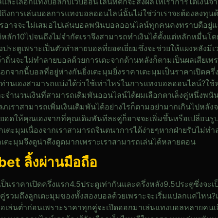
และเลือกแทงบอลกับเว็บออนไลน์ที่ดีก็จะส่งผลให้เราการได้เงินจาก
ึงการเล่นบอลการแทงบอลออนไลน์นั้นไม่ใช่ว่าเราจะต้องลงทุน
็นกำไรอาจจะไม่เสมอไปเล่นบอลพนันบอลออนไลน์ทุกคนคงทราบดีอยู่แ
หลัก10ไปจนถึงไม่จำกัดเราจึงสามารถทำเงินได้ตั้งแต่หลักหมื่น
ประตูเพราะเป็นตัวทำลายบอลที่ยอดเยี่ยมซึ่งจะช่วยให้แผงหลังมีเ
าถิ่นจะไม่ทำลายบอลด้วยการเตะจากด้านหลังก็ตามเป็นผลเสียเพราะช
กนี้บอลที่อยู่ห่างกันยิ่งเตะมุมยิ่งราคาเตะมุมเป็นราคาเปิดครึ่
รซึ่งท่านเองสามารถแบ่งได้ว่าใช้เท่าไหร่ในการแทงบอลออนไลน์?
นและจำนวนเงินที่สามารถเดิมพันออนไลน์ได้ผมเลือกตาเล็งคู่หนึ่ง
ลภเราสามารถเพิ่มเงินเดิมพันได้อย่างไรก็ตามอย่ามากเกินไปหลั
ดให้คุณเองจากที่คุณเดิมพันทีละคู่ก็อาจจะเพิ่มขึ้นหรือเปลี่ยนร
่ลูกเตะมุมเนื่องจากเราสามารถจินตนาการได้ง่ายๆหากฝ่ายรับไม่
ูกเตะมุมจึงดูน่าดึงดูดมากเพราะเราสามารถเล่นได้หลายตอน
et ลิ้งผ่านมือถือ
ุมเป็นราคาเปิดครึ่งแรก4.5ประตูเท่ากันและครึ่งหลัง9.5ประตูซึ่งจ
ละคู่รวมถึงลูกเตะมุมของทั้งสองบอลด้วยเพราะจะเริ่มแปลกแค่ไหน?เ
ำคือเล่นต่ำก่อนเพราะราคาทุกคู่จะเปิดออกมาเล่นแทงบอลหลายคนเลือก