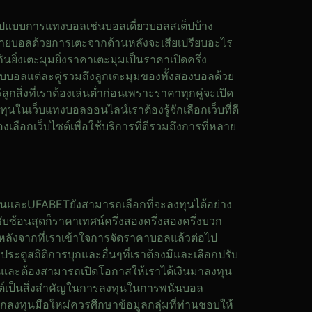
ยนรูปแบบการแทงบอลเช่นบอลเดี่ยวบอลสเต็ปบ้าง
ายบอลด้วยการเตะจากด้านหลังจะเสียเปรียบอะไร
นยิ่งเตะมุมยิ่งราคาเตะมุมเป็นราคาเปิดครึ่ง
่กับบอลแต่ละคู่รวมถึงลูกเตะมุมของทั้งสองบอลด้วย
กสิ่งที่เราต้องเล่นต่ำก่อนเพราะราคาทุกคู่จะเปิด
นในเว็บแทงบอลออนไลน์เราต้องรู้จักเลือกเว็บที่ดี
เลือกเว็บไซต์เพื่อใช้บริการที่ดีรวมถึงการที่หลาย
งแน่นอนและUFABETยังสามารถเลือกที่จะลงทุนได้อย่าง
บซ้อนสุดก็ราคาเทศน์ครึ่งสองครึ่งสองครึ่งบวก
ลังจากที่เราเข้าใจการจัดราคาบอลแล้วต่อไป
ประตูสถิติการบุกและอื่นๆที่เราต้องมีและเลือกปรับ
นและต้องสามารถเปิดโอกาสให้เราได้เงินมาลงทุน
ไซต์เป็นสิ่งสำคัญในการลงทุนในการพนันบอล
ลงทุนมือใหม่ควรศึกษาข้อมูลกลุ่มที่ท่านชอบให้