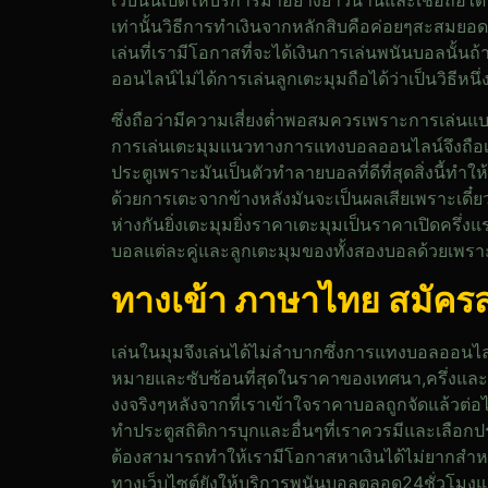
เท่านั้นวิธีการทำเงินจากหลักสิบคือค่อยๆสะสมยอ
เล่นที่เรามีโอกาสที่จะได้เงินการเล่นพนันบอลนั้
ออนไลน์ไม่ได้การเล่นลูกเตะมุมถือได้ว่าเป็นวิธี
ซึ่งถือว่ามีความเสี่ยงต่ำพอสมควรเพราะการเล่นแบ
การเล่นเตะมุมแนวทางการแทงบอลออนไลน์จึงถือเป็นรู
ประตูเพราะมันเป็นตัวทำลายบอลที่ดีที่สุดสิ่งนี้
ด้วยการเตะจากข้างหลังมันจะเป็นผลเสียเพราะเดี๋ย
ห่างกันยิ่งเตะมุมยิ่งราคาเตะมุมเป็นราคาเปิดครึ่ง
บอลแต่ละคู่และลูกเตะมุมของทั้งสองบอลด้วยเพรา
ทางเข้า ภาษาไทย สมัคร
เล่นในมุมจึงเล่นได้ไม่ลำบากซึ่งการแทงบอลออนไล
หมายและซับซ้อนที่สุดในราคาของเทศนา,ครึ่งและคร
งงจริงๆหลังจากที่เราเข้าใจราคาบอลถูกจัดแล้วต่อไ
ทำประตูสถิติการบุกและอื่นๆที่เราควรมีและเลือกป
ต้องสามารถทำให้เรามีโอกาสหาเงินได้ไม่ยากสำหร
ทางเว็บไซต์ยังให้บริการพนันบอลตลอด24ชั่วโมงแ