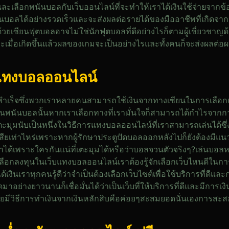
ละเลือกพนันบอลกับเว็บออนไลน์ที่จะทำให้เราได้เงินใช้จ่ายจากข้อมูล
นบอลได้อย่างรวดเร็วและจะส่งผลต่อรายได้ของมืออาชีพที่เกิดจ
วยเซียนฟุตบอลอาจไม่ใช่นักฟุตบอลที่ดีอย่างไรก็ตามผู้เชี่ยวชาญด้
ะเมื่อเกิดขึ้นแล้วผลของเกมจะเป็นอย่างไรและทั้งคนก็จะส่งผลต
บแทงบอลออนไลน์
วามสำเร็จซึ่งพวกเราหลายคนสามารถใช้เงินจากทางเซียนในการเลือ
รเล่นพนันบอลนั้นหากเราเลือกทางที่เรามั่นใจก็สามารถได้กำไรจาก
มุมนับเป็นหนึ่งในวิธีการแทงบอลออนไลน์ที่เราสามารถเล่นได้ซึ
อเสียเท่าไหร่เพราะหากผู้รักษาประตูปัดบอลออกหลังไปก็ยังต้อง
ก็ว่าได้เพราะใครกันแน่ที่เตะมุมได้หรือว่าบอลจวนตัวจริงๆ?เล่น
รเลือกลงทุนในเว็บแทงบอลออนไลน์เราต้องรู้จักเลือกเว็บไหนดีในกา
เงินเราทุกคนรู้ดีว่าจำเป็นต้องเลือกเว็บไซต์เพื่อใช้บริการที่ดีและ
ิดมาอย่างยาวนานก็เชื่อมั่นได้ว่าเป็นเว็บที่ให้บริการที่ดีและมีกา
ทโดยมีวิธีการทำเงินจากเงินหลักสิบคือค่อยๆสะสมยอดนั่นเองการสะส