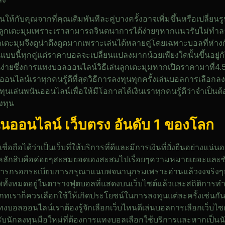
ห้กับคุณจากที่คุณเดิมพันทีละคู่บางครั้งอาจเพิ่มขึ้นหรือเปลี่
่ลูกเตะมุมเพราะเราสามารถจินตนาการได้ง่ายๆหากแนวรับไม่ทำล
เตะมุมจึงดูน่าดึงดูดมากเพราะเล่นได้หลายคู่โดยเฉพาะบอลที่ห่างกั
นแบบนี้ทุกคู่แต่ราคาบอลจะเปลี่ยนแปลงมากน้อยเพียงใดนั้นขึ้นอยู
นง่ายซึ่งการแทงบอลออนไลน์วิธีเล่นลูกเตะมุมหากเปิดราคามาที่4.5ลู
น์เราทุกคนรู้ดีที่สุดวิธีการลงทุนทุกครั้งเล่นบอลการเลือกลงทุ
ล่นพนันออนไลน์เพื่อให้มีโอกาสได้เงินเราทุกคนรู้ดีว่าจำเป็นต้อง
งทุน
นันออนไลน์ เว็บตรง อันดับ 1 ของโลก
เชื่อถือได้ว่าเป็นเว็บที่ให้บริการที่ดีและมีการเงินที่ยั่งยืนอย่า
เงินหลักสิบคือค่อยๆสะสมยอดเองสะสมไปเรื่อยๆความหมายเยอะและซั
วะการกรอกระเบียบการกรุณาแนบพจนานุกรมเพราะอ่านแล้วงงจริงๆห
ิภาพทั้งหมดอยู่ในตารางฟุตบอลที่แสดงบนเว็บไซต์แล้วและสถิติการทำ
ทเราก็ควรเลือกใช้ให้เกิดประโยชน์ในการลงทุนแต่ละครั้งเช่นกั
แทงบอลออนไลน์เราต้องรู้จักเลือกเว็บไหนดีเล่นบอลการเลือกเว็บ
บนักลงทุนมือใหม่ที่ต้องการแทงบอลเลือกใช้บริการและหากเป็นนัก