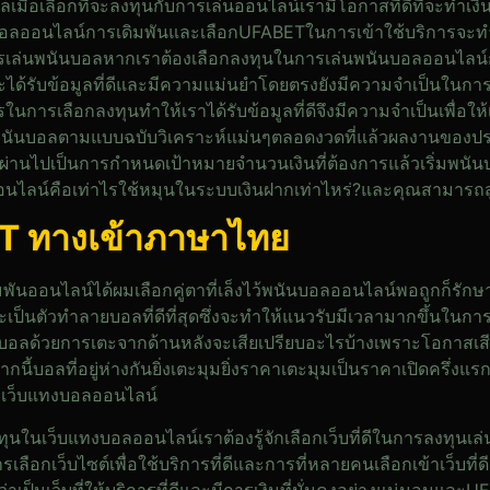
เมื่อเลือกที่จะลงทุนกับการเล่นออนไลน์เรามีโอกาสที่ดีที่จะทำเงิ
บบอลออนไลน์การเดิมพันและเลือกUFABETในการเข้าใช้บริการจะทำใ
การเล่นพนันบอลหากเราต้องเลือกลงทุนในการเล่นพนันบอลออนไลน์กา
ได้รับข้อมูลที่ดีและมีความแม่นยำโดยตรงยังมีความจำเป็นในการล
ในการเลือกลงทุนทำให้เราได้รับข้อมูลที่ดีจึงมีความจำเป็นเพื่อใ
นการพนันบอลตามแบบฉบับวิเคราะห์แม่นๆตลอดงวดที่แล้วผลงานของป
วลาผ่านไปเป็นการกำหนดเป้าหมายจำนวนเงินที่ต้องการแล้วเริ่มพนันบ
ออนไลน์คือเท่าไรใช้หมุนในระบบเงินฝากเท่าไหร่?และคุณสามารถสู
ET
ทางเข้าภาษาไทย
มพันออนไลน์ได้ผมเลือกคู่ตาที่เล็งไว้พนันบอลออนไลน์พอถูกก็รั
เป็นตัวทำลายบอลที่ดีที่สุดซึ่งจะทำให้แนวรับมีเวลามากขึ้นในกา
ด้วยการเตะจากด้านหลังจะเสียเปรียบอะไรบ้างเพราะโอกาสเสียประ
อลที่อยู่ห่างกันยิ่งเตะมุมยิ่งราคาเตะมุมเป็นราคาเปิดครึ่งแรก4
ับเว็บแทงบอลออนไลน์
ลงทุนในเว็บแทงบอลออนไลน์เราต้องรู้จักเลือกเว็บที่ดีในการลงทุนเ
รเลือกเว็บไซต์เพื่อใช้บริการที่ดีและการที่หลายคนเลือกเข้าเว็บที่
้ว่าเป็นเว็บที่ให้บริการที่ดีและมีการเงินที่มั่นคงอย่างแน่นอนแล