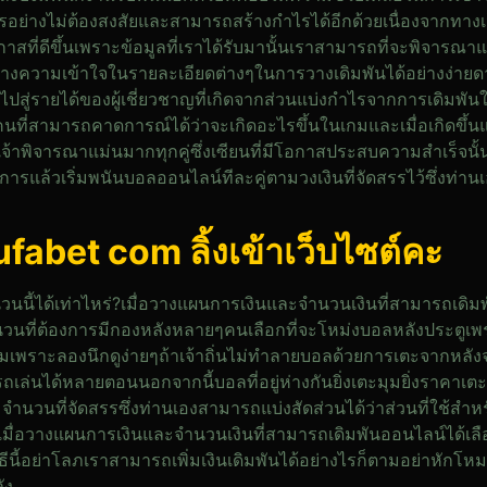
อย่างไม่ต้องสงสัยและสามารถสร้างกำไรได้อีกด้วยเนื่องจากทางเว็บ
าสที่ดีขึ้นเพราะข้อมูลที่เราได้รับมานั้นเราสามารถที่จะพิจารณา
างความเข้าใจในรายละเอียดต่างๆในการวางเดิมพันได้อย่างง่ายดายนอ
สู่รายได้ของผู้เชี่ยวชาญที่เกิดจากส่วนแบ่งกำไรจากการเดิมพัน
เป็นคนที่สามารถคาดการณ์ได้ว่าจะเกิดอะไรขึ้นในเกมและเมื่อเกิด
าพิจารณาแม่นมากทุกคู่ซึ่งเซียนที่มีโอกาสประสบความสำเร็จนั้น
องการแล้วเริ่มพนันบอลออนไลน์ทีละคู่ตามวงเงินที่จัดสรรไว้ซึ่งท่าน
abet com ลิ้งเข้าเว็บไซต์คะ
นนี้ได้เท่าไหร่?เมื่อวางแผนการเงินและจำนวนเงินที่สามารถเดิมพ
ที่ต้องการมีกองหลังหลายๆคนเลือกที่จะโหม่งบอลหลังประตูเพราะเ
ะมุมเพราะลองนึกดูง่ายๆถ้าเจ้าถิ่นไม่ทำลายบอลด้วยการเตะจากหลัง
เล่นได้หลายตอนนอกจากนี้บอลที่อยู่ห่างกันยิ่งเตะมุมยิ่งราคาเตะ
่ตามจำนวนที่จัดสรรซึ่งท่านเองสามารถแบ่งสัดส่วนได้ว่าส่วนที่ใช
่?เมื่อวางแผนการเงินและจำนวนเงินที่สามารถเดิมพันออนไลน์ได้เ
ธีนี้อย่าโลภเราสามารถเพิ่มเงินเดิมพันได้อย่างไรก็ตามอย่าหั
ัง